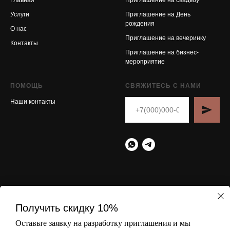
Главная
Приглашение на свадьбу
Услуги
Приглашение на День
рождения
О нас
Приглашение на вечеринку
Контакты
Приглашение на бизнес-
мероприятие
ПОМОЩЬ
СВЯЖИТЕСЬ С НАМИ
Наши контакты
© 2021 г. Все права
Разработано
By Andriyan Nikolaev
защищены.
Получить скидку 10%
Политика
Оставьте заявку на разработку приглашения и мы
конфиденциальности