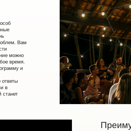
особ
нные
нь
роблем. Вам
сти
ение можно
бое время.
рограмму и
е ответы
ли в
 станет
Преиму