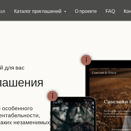
ная
Каталог приглашений
О проекте
FAQ
Ко
й для вас
лашения
 особенного
ентабельности,
таких незаменимых