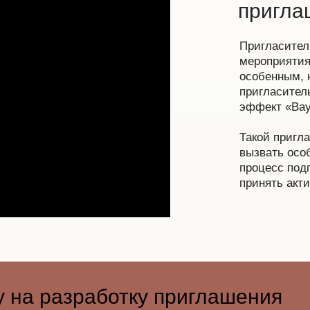
пригла
Пригласите
мероприятия
особенным, 
пригласител
эффект «Вау
Такой пригл
вызвать особ
процесс под
принять акт
у на разработку приглашения