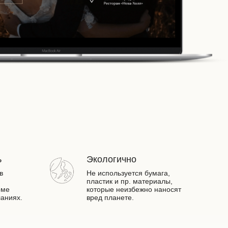
ь
Экологично
в
Не используется бумага,
пластик и пр. материалы,
рме
которые неизбежно наносят
ланиях.
вред планете.