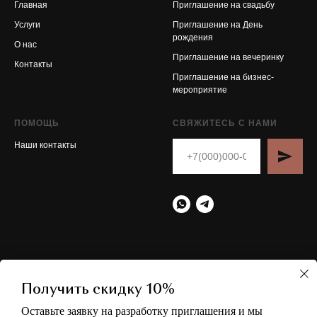
Главная
Приглашение на свадьбу
Услуги
Приглашение на День
рождения
О нас
Приглашение на вечеринку
Контакты
Приглашение на бизнес-
мероприятие
ПОМОЩЬ
СВЯЖИТЕСЬ С НАМИ
Наши контакты
© 2021 г. Все права
Разработано
By Andriyan Nikolaev
защищены.
Получить скидку 10%
Политика
Оставьте заявку на разработку приглашения и мы
конфиденциальности