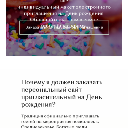
вас
индивидуальный макет электронного
приглашения на День рождения!
Обращайтесь к нам в самое
ближайшее время.
Заказать индивидуальное приглашение
Почему я должен заказать
персональный сайт-
пригласительный на День
рождения?
Традиция официально приглашать
гостей на мероприятия появилась в
Средневековье. Богатые люди