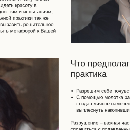
идеть красоту в
дностям и испытаниям,
нной практики так же
и выразить решительное
 быть метафорой к Вашей
Что предполаг
практика
Разрешим себе почувс
С помощью молотка ра
создав личное намерен
выплеснуть накопившие
Разрушение – важная част
справиться с подавленны