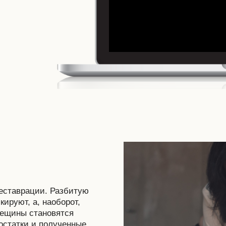
реставрации. Разбитую
ируют, а, наоборот,
рещины становятся
остатки и полученные