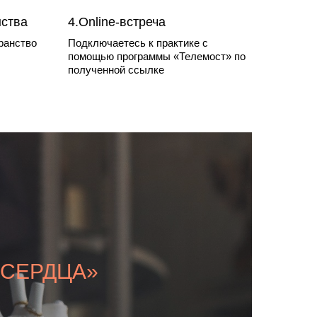
нства
4.Online-встреча
ранство
Подключаетесь к практике с
помощью программы «Телемост» по
полученной ссылке
Я СЕРДЦА»