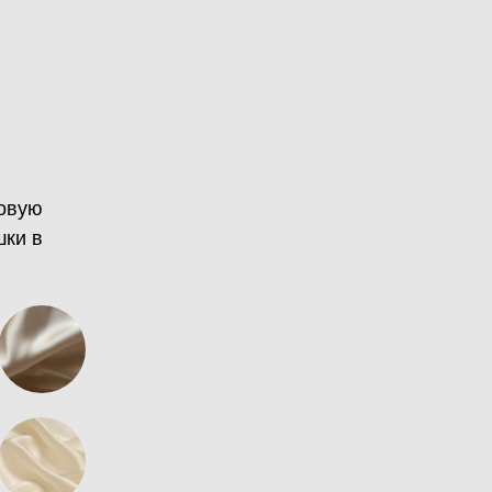
товую
шки в