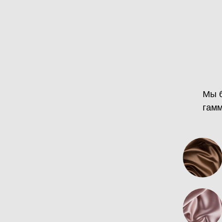
Мы б
гамм