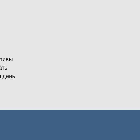
тливы
ать
 день