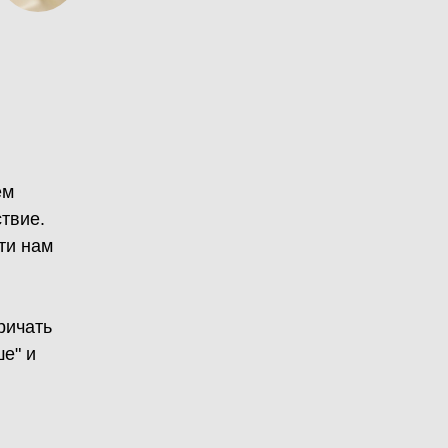
ем
твие.
ти нам
ричать
ше" и