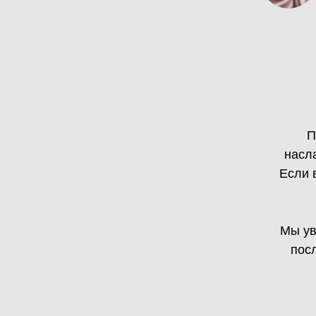
П
насл
Если 
Мы ув
посл