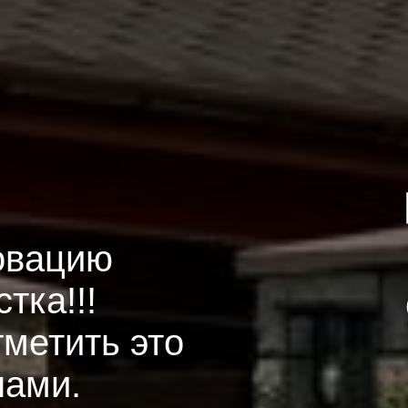
овацию
тка!!!
метить это
нами.