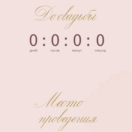
0
:
0
:
0
:
0
дней
часов
минут
секунд