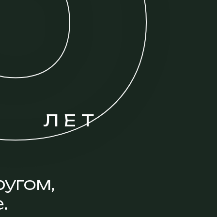
0
ЛЕТ
угом,
.