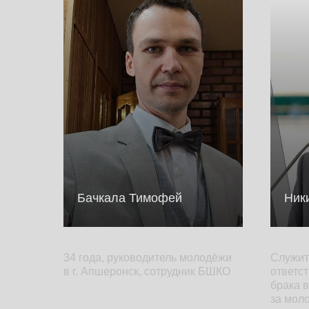
Бачкала Тимофей
Ник
34 года, руководитель молодёжи
Служит
в г. Апшеронск, сотрудник БШКО
ответст
брака в
за мол