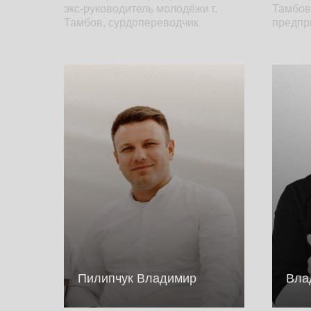
экс-руководитель молодёжи г.
Тамбов
Тамбов, сурдопереводчик
предпр
Пилипчук Владимир
Вла