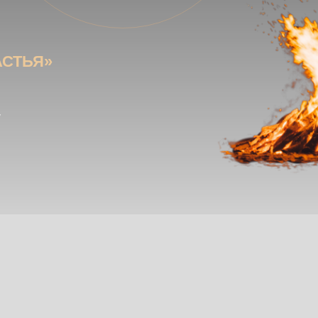
АСТЬЯ»
у