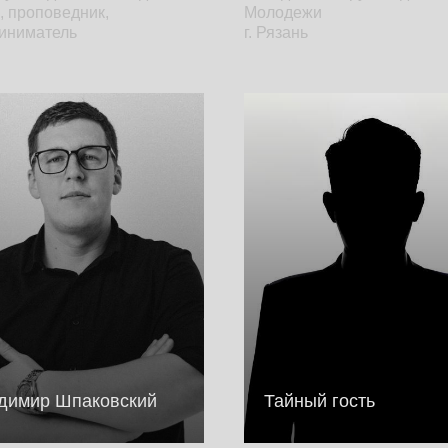
, проповедник,
Молодежи
иниматель
г. Рязань
димир Шпаковский
Тайный гость