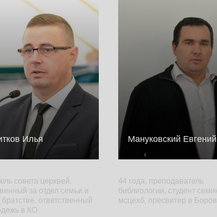
итков Илья
Мануковский Евгений
ель совета церквей,
44 года, преподаватель
венный за отдел семьи и
библиологии, студент сем
 братстве, ответственный
мсцехб, пресвитер в Боро
одежь в КО