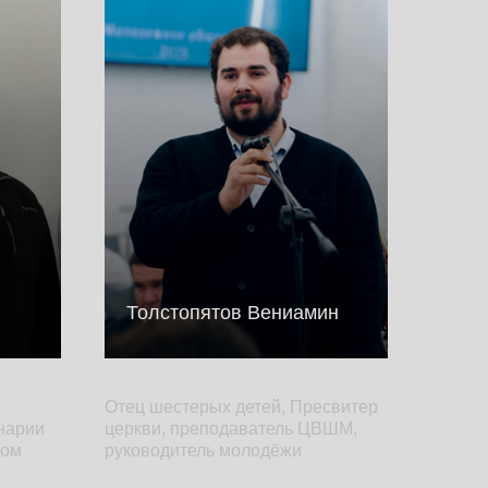
Толстопятов Вениамин
Отец шестерых детей, Пресвитер
инарии
церкви, преподаватель ЦВШМ,
вом
руководитель молодёжи