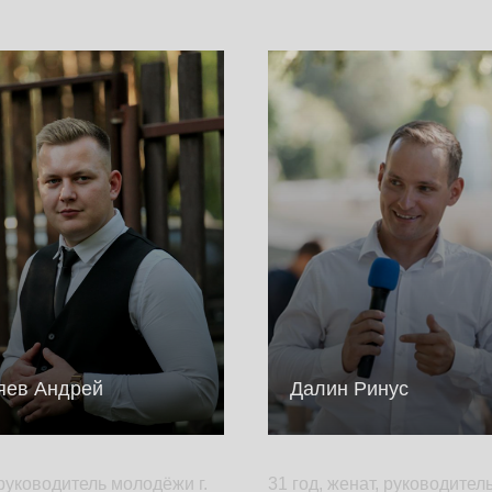
яев Андрей
Далин Ринус
 руководитель молодёжи г.
31 год, женат, руководител