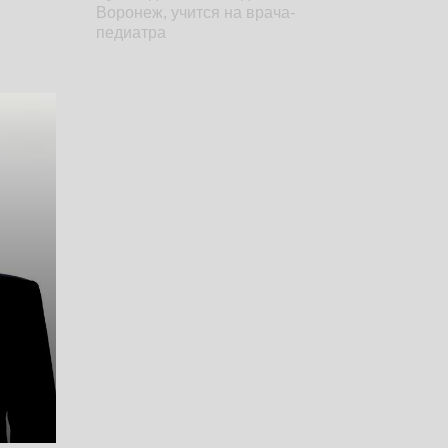
Воронеж, учится на врача-
педиатра