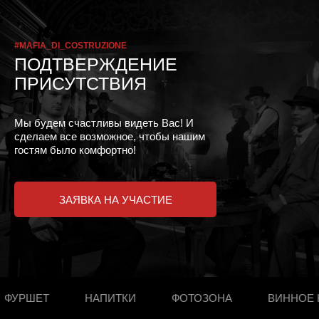
#MAFIA_DI_COSTRUZIONE
ПОДТВЕРЖДЕНИЕ
ПРИСУТСТВИЯ
Мы будем счастливы видеть Вас! И
сделаем все возможное, чтобы нашим
гостям было комфортно!
ЗАЯВКА НА УЧАСТИЕ
РШЕТ
НАПИТКИ
ФОТОЗОНА
ВИННОЕ КАЗ