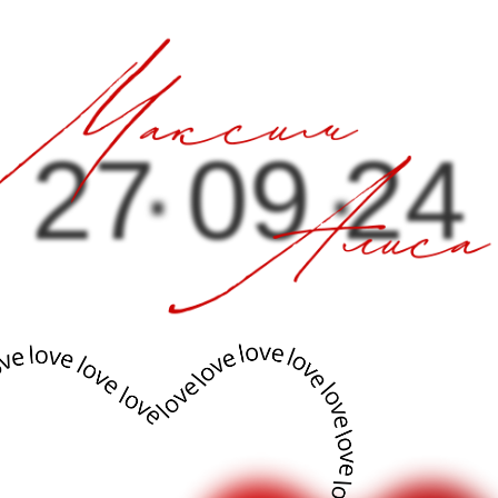
.
.
27 09 24