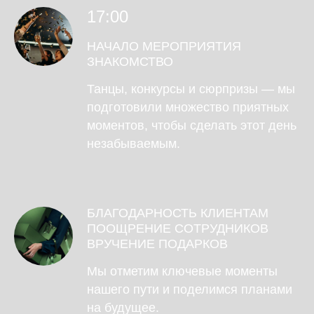
17:00
НАЧАЛО МЕРОПРИЯТИЯ
ЗНАКОМСТВО
Танцы, конкурсы и сюрпризы — мы
подготовили множество приятных
моментов, чтобы сделать этот день
незабываемым.
БЛАГОДАРНОСТЬ КЛИЕНТАМ
ПООЩРЕНИЕ СОТРУДНИКОВ
ВРУЧЕНИЕ ПОДАРКОВ
Мы отметим ключевые моменты
нашего пути и поделимся планами
на будущее.