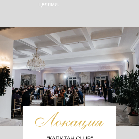
целями.
"КАПИТАН CLUB"