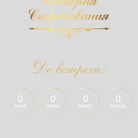
0
0
0
0
дней
часов
минут
секунд