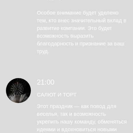
Особое внимание будет уделено
тем, кто внес значительный вклад в
развитие компании. Это будет
возможность выразить
благодарность и признание за ваш
труд.
21:00
САЛЮТ И ТОРТ
Этот праздник — как повод для
веселья, так и возможность
укрепить нашу команду, обменяться
идеями и вдохновиться новыми