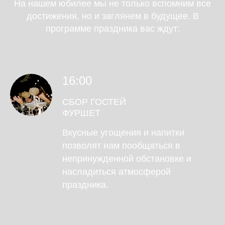
На нашем юбилее мы не только вспомним все
достижения, но и заглянем в будущее. В
программе праздника вас ждут:
Дорогие гости
16:00
СБОР ГОСТЕЙ
ФУРШЕТ
Вкусные угощения и напитки
позволят нам пообщаться в
непринужденной обстановке и
насладиться атмосферой
праздника.