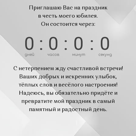
Приглашаю Вас на праздник
в честь моего юбилея.
Он состоится через:
0
:
0
:
0
:
0
дней
часов
минут
секунд
С нетерпением жду счастливой встречи!
Ваших добрых и искренних улыбок,
тёплых слов и весёлого настроения!
Надеюсь, вы обязательно придёте и
превратите мой праздник в самый
памятный и радостный день.