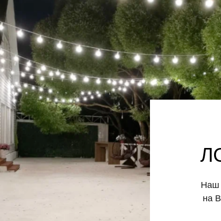
Л
Наш 
на 