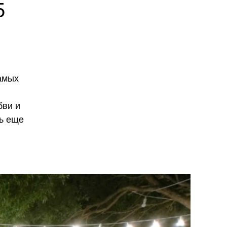
5
амых
бви и
нь еще