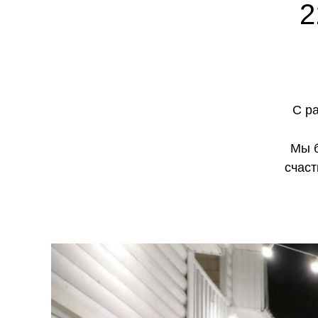
2
С р
Мы б
счаст